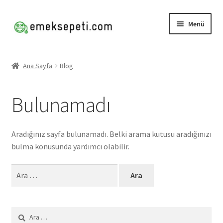
Dolaşıma
İçeriğe
Menü
geç
geç
Başlangıç
Ana Sayfa
Blog
Blog
Bulunamadı
Hesabım
Mağaza
Aradığınız sayfa bulunamadı. Belki arama kutusu aradığınızı
bulma konusunda yardımcı olabilir.
Ödeme
Arama:
Sepet
Arama: