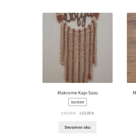
Makrome Kapı Süsü
M
İNDIRIM!
130,00
₺
110,00
₺
Devamını oku