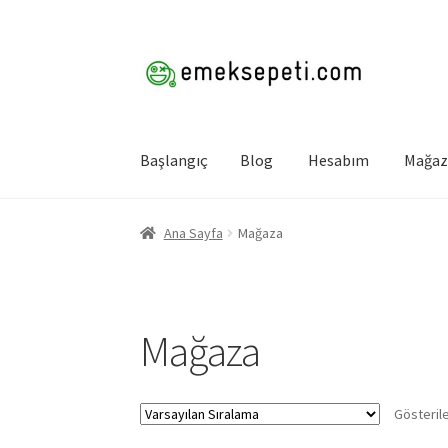
Dolaşıma
İçeriğe
geç
geç
Başlangıç
Blog
Hesabım
Mağaz
Başlangıç
Blog
Hesabım
Mağaza
Ödeme
Sepe
Ana Sayfa
Mağaza
Mağaza
Gösterile