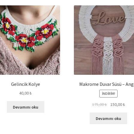
Gelincik Kolye
Makrome Duvar Süsü – Ang
40,00
₺
İNDIRIM!
175,00
₺
150,00
₺
Devamını oku
Devamını oku