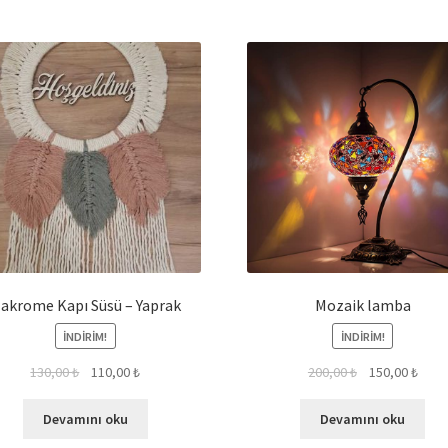
akrome Kapı Süsü – Yaprak
Mozaik lamba
İNDIRIM!
İNDIRIM!
130,00
₺
110,00
₺
200,00
₺
150,00
₺
Devamını oku
Devamını oku