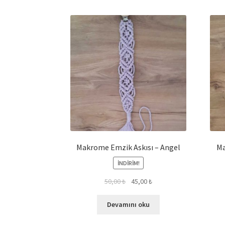
Makrome Emzik Askısı – Angel
Ma
İNDIRIM!
50,00
₺
45,00
₺
Devamını oku