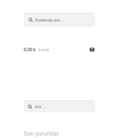
Ara:
Ara
0,00
₺
0 ürün
Arama:
Son yorumlar