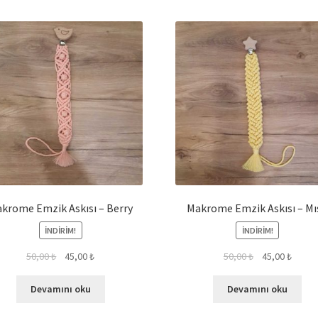
krome Emzik Askısı – Berry
Makrome Emzik Askısı – Mı
İNDIRIM!
İNDIRIM!
50,00
₺
45,00
₺
50,00
₺
45,00
₺
Devamını oku
Devamını oku